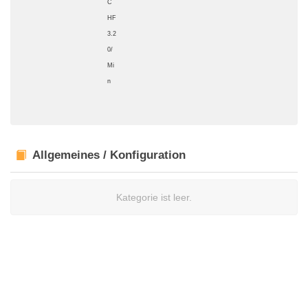
C
HF
3.2
0/
Mi
n
Allgemeines / Konfiguration
Kategorie ist leer.