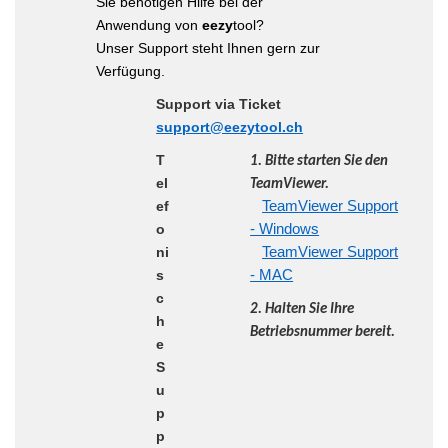
Sie benötigen Hilfe bei der
Anwendung von
eezy
tool?
Unser Support steht Ihnen gern zur
Verfügung.
Support via Ticket
support@eezytool.ch
T
1. Bitte starten Sie den
el
TeamViewer.
ef
TeamViewer Support
o
- Windows
ni
TeamViewer Support
s
- MAC
c
2. Halten Sie Ihre
h
Betriebsnummer bereit.
e
S
u
p
p