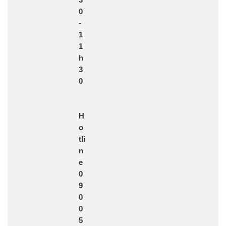
3
0
-
1
1
h
3
0
H
o
tli
n
e
0
9
0
0
5